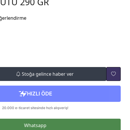
UTU 290 GR
ğerlendirme
Stoğa gelince haber ver
Whatsapp