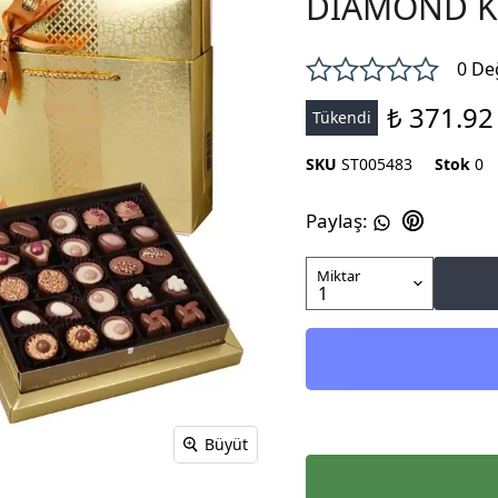
DİAMOND K
0 De
₺ 371.92
Tükendi
SKU
ST005483
Stok
0
Paylaş
:
Miktar
Büyüt