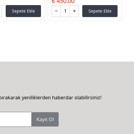
₺ 450.00
₺ 
Sepete Ekle
Sepete Ekle
bırakarak yeniliklerden haberdar olabilirsiniz!
Kayıt Ol