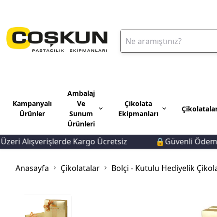
Ambalaj
Kampanyalı
Ve
Çikolata
Çikolatala
Ürünler
Sunum
Ekipmanları
Ürünleri
ri Alışverişlerde Kargo Ücretsiz
🔒Güvenli Ödeme 🚚
Anasayfa
Çikolatalar
Bolçi - Kutulu Hediyelik Çikol