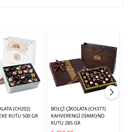
OLATA (CH202)
BOLÇİ ÇİKOLATA (CH377)
BO
EKE KUTU 500 GR
KAHVERENGİ DİAMOND
HA
KUTU 285 GR
KU