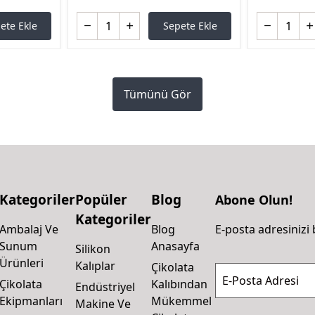
ete Ekle
Sepete Ekle
Tümünü Gör
Kategoriler
Popüler
Blog
Abone Olun!
Kategoriler
Ambalaj Ve
Blog
E-posta adresinizi 
Sunum
Anasayfa
Silikon
Ürünleri
Kalıplar
Çikolata
E-Posta Adresi
Çikolata
Kalıbından
Endüstriyel
Ekipmanları
Mükemmel
Makine Ve