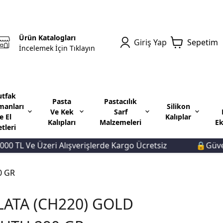
Ürün Katalogları
Giriş Yap
Sepetim
İncelemek İçin Tıklayın
tfak
Pasta
Pastacılık
manları
Silikon
Ve Kek
Sarf
e El
Kalıplar
Kalıpları
Malzemeleri
Ek
etleri
TL Ve Üzeri Alışverişlerde Kargo Ücretsiz
🔒Güvenli 
0 GR
LATA (CH220) GOLD