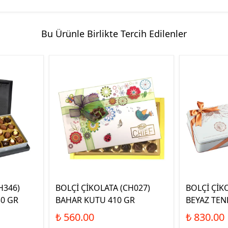
Bu Ürünle Birlikte Tercih Edilenler
H346)
BOLÇİ ÇİKOLATA (CH027)
BOLÇİ ÇİK
0 GR
BAHAR KUTU 410 GR
BEYAZ TEN
₺ 560.00
₺ 830.00