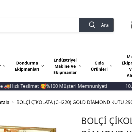
Ara
Mu
Endüstriyel
Dondurma
Gıda
Ekip
r
Makine Ve
Ekipmanları
Ürünleri
V
Ekipmanlar
Al
Hızlı Teslimat 🥰%100 Müşteri Memnuniyeti
10.000 
atala
BOLÇİ ÇİKOLATA (CH220) GOLD DİAMOND KUTU 29
BOLÇİ ÇİKO