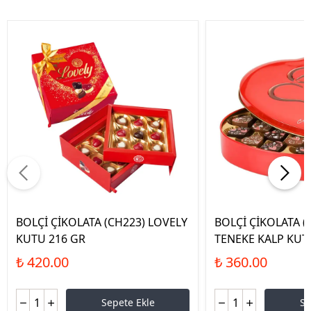
BOLÇİ ÇİKOLATA (CH223) LOVELY
BOLÇİ ÇİKOLATA (
KUTU 216 GR
TENEKE KALP KUT
₺ 420.00
₺ 360.00
Sepete Ekle
Se