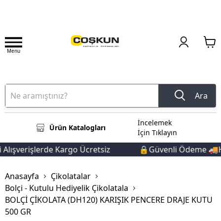
Menu
Ara
İncelemek
Ürün Katalogları
İçin Tıklayın
Alışverişlerde Kargo Ücretsiz
🔒Güvenli Ödeme 🚚Hız
Anasayfa
Çikolatalar
Bolçi - Kutulu Hediyelik Çikolatala
BOLÇİ ÇİKOLATA (DH120) KARIŞIK PENCERE DRAJE KUTU
500 GR