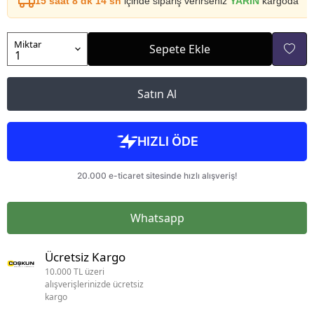
15 saat 8 dk 14 sn
içinde sipariş verirseniz
YARIN
kargoda
Miktar
Sepete Ekle
Satın Al
Whatsapp
Ücretsiz Kargo
10.000 TL üzeri
alışverişlerinizde ücretsiz
kargo