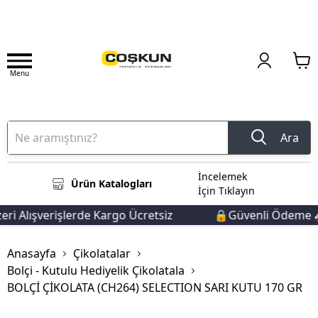
Menu
Ara
İncelemek
Ürün Katalogları
İçin Tıklayın
i Alışverişlerde Kargo Ücretsiz
🔒Güvenli Ödeme 🚚H
Anasayfa
Çikolatalar
Bolçi - Kutulu Hediyelik Çikolatala
BOLÇİ ÇİKOLATA (CH264) SELECTION SARI KUTU 170 GR