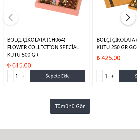
BOLÇİ ÇİKOLATA (CH064)
BOLÇİ ÇİKOLATA (
FLOWER COLLECTİON SPECİAL
KUTU 250 GR GO
KUTU 500 GR
₺ 425.00
₺ 615.00
Sepete Ekle
Se
Tümünü Gör