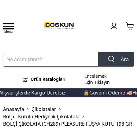
Menu
Ara
İncelemek
Ürün Katalogları
İçin Tıklayın
ışverişlerde Kargo Ücretsiz
🔒Güvenli Ödeme 🚚Hızlı
Anasayfa
Çikolatalar
Bolçi - Kutulu Hediyelik Çikolatala
BOLÇİ ÇİKOLATA (CH289) PLEASURE FUŞYA KUTU 198 GR