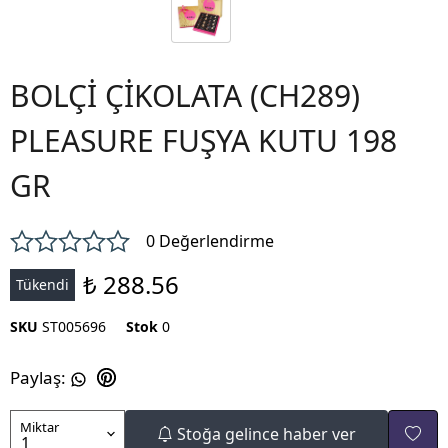
BOLÇİ ÇİKOLATA (CH289)
PLEASURE FUŞYA KUTU 198
GR
0 Değerlendirme
₺ 288.56
Tükendi
SKU
ST005696
Stok
0
Paylaş
:
Miktar
Stoğa gelince haber ver