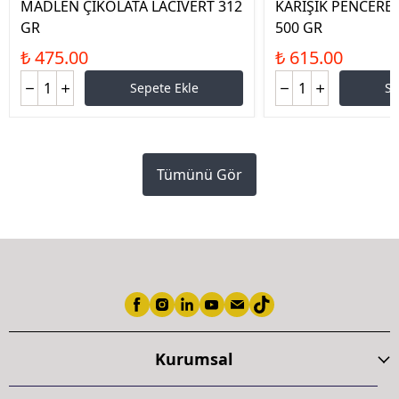
MADLEN ÇİKOLATA LACİVERT 312
KARIŞIK PENCERE
GR
500 GR
₺ 475.00
₺ 615.00
Sepete Ekle
Se
Tümünü Gör
Kurumsal