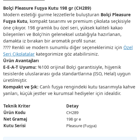
Bolçi Pleasure Fuşya Kutu 198 gr (CH289)
Modern estetiği gurme lezzetlerle buluşturan
Bolçi Pleasure
Fuşya Kutu
, kompakt tasarımı ve premium çikolata seçkisiyle
öne çıkıyor. 198 gramlık bu özel seri, yüksek kaliteli kakao
bileşenleri ve Bolçi’nin geleneksel ustalığıyla hazırlanan,
damakta iz bırakan bir aromatik profil sunar.
???? Renkli ve modern sunumlu diğer seçeneklerimiz için
Özel
Seri Çikolatalar
kategorimize göz atabilirsiniz.
Ürün Avantajları
E-E-A-T Uyumu:
%100 orijinal Bolçi garantisiyle, hijyenik
tesislerde uluslararası gıda standartlarına (ISO, Helal) uygun
üretilmiştir.
Kompakt ve Şık:
Canlı fuşya rengindeki kutu tasarımıyla kahve
yanları, küçük jestler ve kurumsal hediyeler için idealdir.
Teknik Kriter
Detay
Ürün Kodu
CH289
Net Gramaj
198 gr e
Kutu Serisi
Pleasure (Fuşya)