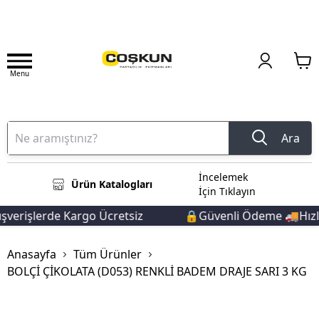
Menu
Ara
İncelemek
Ürün Katalogları
İçin Tıklayın
verişlerde Kargo Ücretsiz
🔒Güvenli Ödeme 🚚Hızlı 
Anasayfa
Tüm Ürünler
BOLÇİ ÇİKOLATA (D053) RENKLİ BADEM DRAJE SARI 3 KG