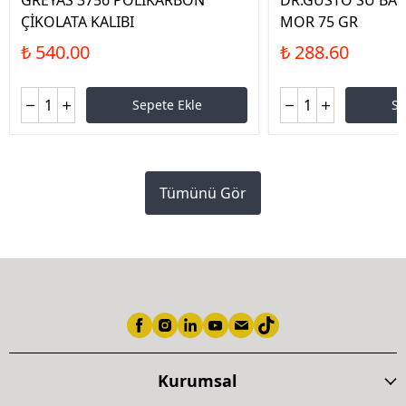
GREYAS 3756 POLİKARBON
DR.GUSTO SU BAZ
ÇİKOLATA KALIBI
MOR 75 GR
₺ 540.00
₺ 288.60
Sepete Ekle
Se
Tümünü Gör
Kurumsal