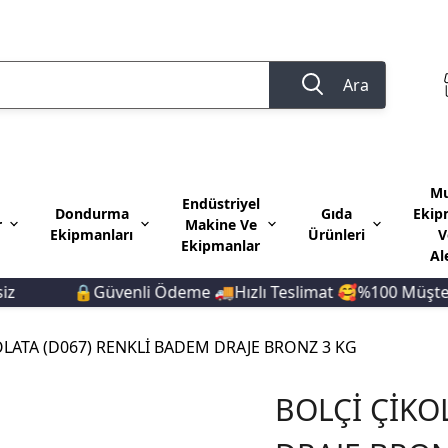
Ara
Mu
Endüstriyel
Dondurma
Gıda
Ekip
r
Makine Ve
Ekipmanları
Ürünleri
V
Ekipmanlar
Al
🔒Güvenli Ödeme 🚚Hızlı Teslimat 🥰%100 Müşteri 
OLATA (D067) RENKLİ BADEM DRAJE BRONZ 3 KG
BOLÇİ ÇİKO