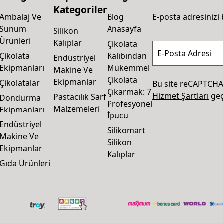
Kategoriler
Ambalaj Ve
Blog
E-posta adresinizi 
Sunum
Anasayfa
Silikon
Ürünleri
Kalıplar
Çikolata
E-Posta Adresi
Çikolata
Kalıbından
Endüstriyel
Ekipmanları
Mükemmel
Makine Ve
Çikolata
Ekipmanlar
Çikolatalar
Bu site reCAPTCHA
Çıkarmak: 7
Hizmet Şartları
geçe
Pastacılık Sarf
Dondurma
Profesyonel
Malzemeleri
Ekipmanları
İpucu
Endüstriyel
Silikomart
Makine Ve
Silikon
Ekipmanlar
Kalıplar
Gıda Ürünleri