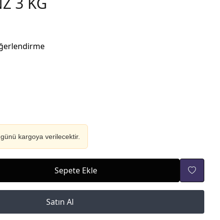
Z 3 KG
ğerlendirme
günü kargoya verilecektir.
Sepete Ekle
Satın Al