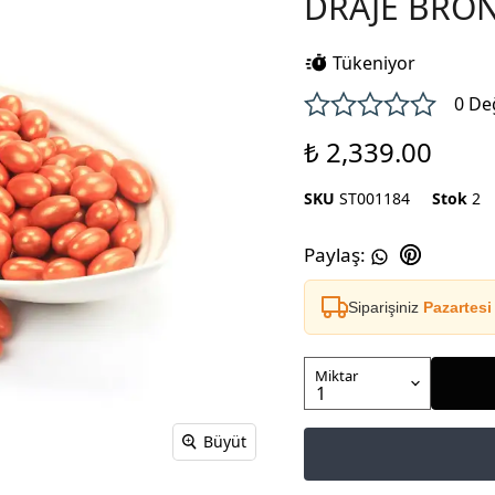
DRAJE BRON
Tükeniyor
0 De
₺ 2,339.00
SKU
ST001184
Stok
2
Paylaş
:
Siparişiniz
Pazartesi
Miktar
Büyüt