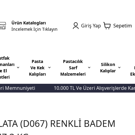
Ürün Katalogları
Giriş Yap
Sepetim
İncelemek İçin Tıklayın
tfak
Pasta
Pastacılık
manları
Silikon
Ve Kek
Sarf
e El
Kalıplar
Kalıpları
Malzemeleri
Ek
etleri
Memnuniyeti
10.000 TL Ve Üzeri Alışverişlerde Kargo 
LATA (D067) RENKLİ BADEM