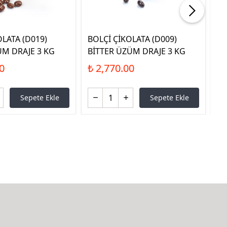
OLATA (D019)
BOLÇİ ÇİKOLATA (D009)
BO
M DRAJE 3 KG
BİTTER ÜZÜM DRAJE 3 KG
RE
K
0
₺ 2,770.00
₺ 
Sepete Ekle
Sepete Ekle