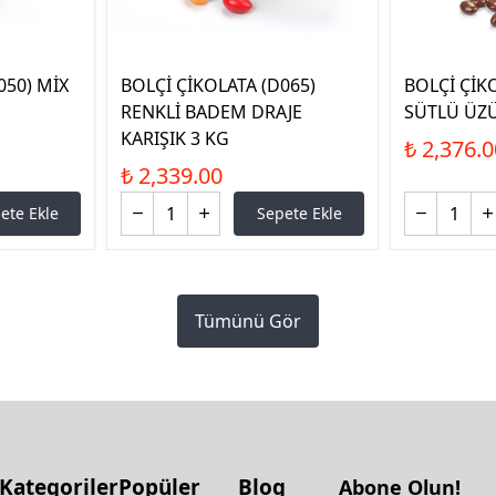
050) MİX
BOLÇİ ÇİKOLATA (D065)
BOLÇİ ÇİK
RENKLİ BADEM DRAJE
SÜTLÜ ÜZÜ
KARIŞIK 3 KG
₺ 2,376.0
₺ 2,339.00
ete Ekle
Sepete Ekle
Tümünü Gör
Kategoriler
Popüler
Blog
Abone Olun!