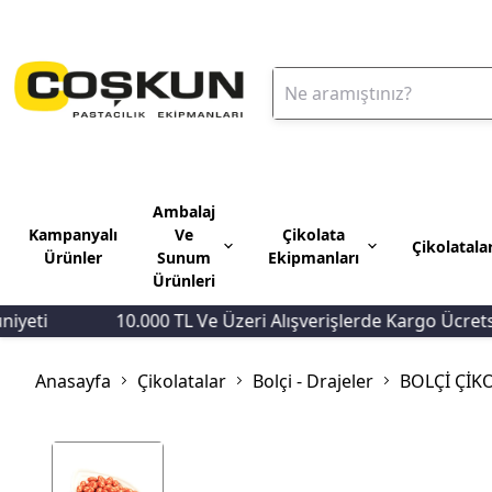
Ambalaj
Kampanyalı
Ve
Çikolata
Çikolatala
Ürünler
Sunum
Ekipmanları
Ürünleri
eti
10.000 TL Ve Üzeri Alışverişlerde Kargo Ücretsiz
Anasayfa
Çikolatalar
Bolçi - Drajeler
BOLÇİ ÇİK