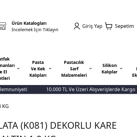
Ürün Katalogları
Giriş Yap
Sepetim
İncelemek İçin Tıklayın
tfak
Pasta
Pastacılık
manları
Silikon
Ve Kek
Sarf
e El
Kalıplar
Kalıpları
Malzemeleri
Ek
etleri
uniyeti
10.000 TL Ve Üzeri Alışverişlerde Kargo Ücre
8 KG
LATA (K081) DEKORLU KARE