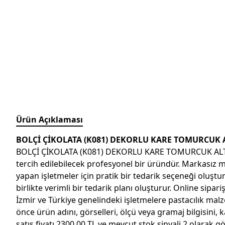
Ürün Açıklaması
BOLÇİ ÇİKOLATA (K081) DEKORLU KARE TOMURCUK A
BOLÇİ ÇİKOLATA (K081) DEKORLU KARE TOMURCUK ALTIN 1,8 
tercih edilebilecek profesyonel bir üründür. Markasız ma
yapan işletmeler için pratik bir tedarik seçeneği oluştu
birlikte verimli bir tedarik planı oluşturur. Online sipar
İzmir ve Türkiye genelindeki işletmelere pastacılık mal
önce ürün adını, görselleri, ölçü veya gramaj bilgisi
satış fiyatı 2300,00 TL ve mevcut stok sinyali 2 ola