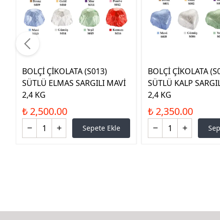
BOLÇİ ÇİKOLATA (S013)
BOLÇİ ÇİKOLATA (S
SÜTLÜ ELMAS SARGILI MAVİ
SÜTLÜ KALP SARGIL
2,4 KG
2,4 KG
₺ 2,500.00
₺ 2,350.00
Sepete Ekle
Sep