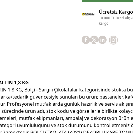
Ücretsiz Kargo
10.000 TL üzeri alışv
kargo
LTIN 1,8 KG
KG, Bolçi - Sargılı Çikolatalar kategorisinde stokta bulun
rka/tedarik güvencesiyle sunulan bu ürün; pastaneler, kafele
rur. Profesyonel mutfaklarda günlük hazırlık ve servis akışın
iş sürecinde ürün adı, stok kodu ve görsellerle birlikte kolayc
zemeleri, mutfak ekipmanları, ambalaj ve dekorasyon ürünler
ni, kategori uyumluluğunu ve stok durumunu kontrol etmeniz
rak görünmektedir. BOLÇİ ÇİKOLATA (K081) DEKORLU KARE TO