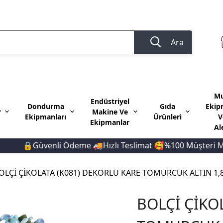
Ara
Mu
Endüstriyel
Dondurma
Gıda
Ekip
r
Makine Ve
Ekipmanları
Ürünleri
V
Ekipmanlar
Al
🔒Güvenli Ödeme 🚚Hızlı Teslimat 🥰%100 Müşteri Memn
OLÇİ ÇİKOLATA (K081) DEKORLU KARE TOMURCUK ALTIN 1,
BOLÇİ ÇİKO