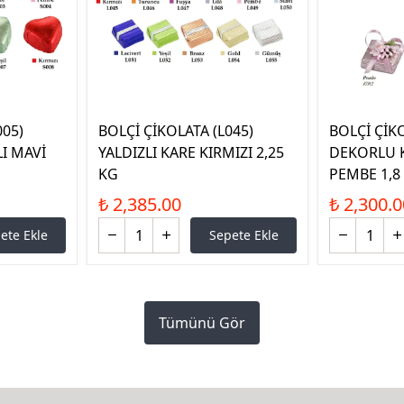
005)
BOLÇİ ÇİKOLATA (L045)
BOLÇİ ÇİKO
I MAVİ
YALDIZLI KARE KIRMIZI 2,25
DEKORLU 
KG
PEMBE 1,8
₺ 2,385.00
₺ 2,300.0
ete Ekle
Sepete Ekle
Tümünü Gör