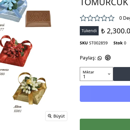
TOMURCUK A
0 De
₺ 2,300.
Tükendi
SKU
ST002859
Stok
0
Paylaş
:
Miktar
Büyüt