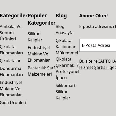
Kategoriler
Popüler
Blog
Abone Olun!
Kategoriler
Ambalaj Ve
Blog
E-posta adresinizi 
Sunum
Anasayfa
Silikon
Ürünleri
Kalıplar
Çikolata
E-Posta Adresi
Çikolata
Kalıbından
Endüstriyel
Ekipmanları
Mükemmel
Makine Ve
Çikolata
Ekipmanlar
Çikolatalar
Bu site reCAPTCHA
Çıkarmak: 7
Hizmet Şartları
geçe
Pastacılık Sarf
Dondurma
Profesyonel
Malzemeleri
Ekipmanları
İpucu
Endüstriyel
Silikomart
Makine Ve
Silikon
Ekipmanlar
Kalıplar
Gıda Ürünleri