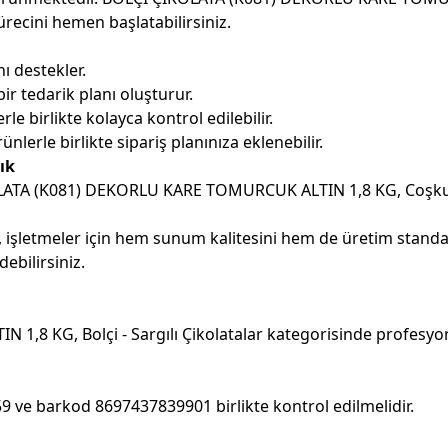
sürecini hemen başlatabilirsiniz.
ı destekler.
ir tedarik planı oluşturur.
le birlikte kolayca kontrol edilebilir.
nlerle birlikte sipariş planınıza eklenebilir.
ık
OLATA (K081) DEKORLU KARE TOMURCUK ALTIN 1,8 KG, Coşkun Pa
k, işletmeler için hem sunum kalitesini hem de üretim stand
ebilirsiniz.
 KG, Bolçi - Sargılı Çikolatalar kategorisinde profesyone
9 ve barkod 8697437839901 birlikte kontrol edilmelidir.