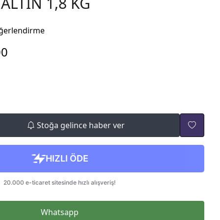
LTIN 1,8 KG
ğerlendirme
00
Stoğa gelince haber ver
Whatsapp