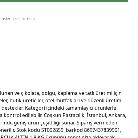
erişlerinizde ücretsiz
an ve çikolata, dolgu, kaplama ve tatlı üretimi için
r, butik üreticiler, otel mutfakları ve düzenli üretim
ı destekler. Kategori içindeki tamamlayıcı ürünlerle
a kontrol edilebilir. Coşkun Pastacılık, İstanbul, Ankara,
inde geniş ürün çeşitliliği sunar. Sipariş vermeden
 önerilir. Stok kodu ST002859, barkod 8697437839901,
MURCUK ALTIN 1,8 KG ürününü sepetinize ekleyerek