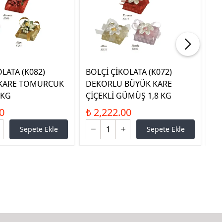
LATA (K082)
BOLÇİ ÇİKOLATA (K072)
BO
KARE TOMURCUK
DEKORLU BÜYÜK KARE
YA
 KG
ÇİÇEKLİ GÜMÜŞ 1,8 KG
₺ 
0
₺ 2,222.00
Sepete Ekle
Sepete Ekle