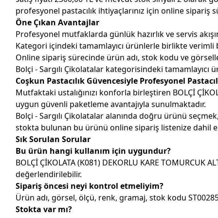
profesyonel pastacılık ihtiyaçlarınız için online sipariş 
Öne Çıkan Avantajlar
Profesyonel mutfaklarda günlük hazırlık ve servis akışın
Kategori içindeki tamamlayıcı ürünlerle birlikte verimli b
Online sipariş sürecinde ürün adı, stok kodu ve görseller
Bolçi - Sargılı Çikolatalar kategorisindeki tamamlayıcı ürü
Coşkun Pastacılık Güvencesiyle Profesyonel Pastacıl
Mutfaktaki ustalığınızı konforla birleştiren BOLÇİ ÇİK
uygun güvenli paketleme avantajıyla sunulmaktadır.
Bolçi - Sargılı Çikolatalar alanında doğru ürünü seçme
stokta bulunan bu ürünü online sipariş listenize dahil ed
Sık Sorulan Sorular
Bu ürün hangi kullanım için uygundur?
BOLÇİ ÇİKOLATA (K081) DEKORLU KARE TOMURCUK ALTIN 1,8
değerlendirilebilir.
Sipariş öncesi neyi kontrol etmeliyim?
Ürün adı, görsel, ölçü, renk, gramaj, stok kodu ST00285
Stokta var mı?