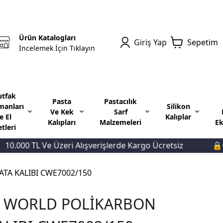
Ürün Katalogları
Giriş Yap
Sepetim
İncelemek İçin Tıklayın
tfak
Pasta
Pastacılık
manları
Silikon
Ve Kek
Sarf
e El
Kalıplar
Kalıpları
Malzemeleri
Ek
etleri
.000 TL Ve Üzeri Alışverişlerde Kargo Ücretsiz
🔒Güve
TA KALIBI CWE7002/150
 WORLD POLİKARBON