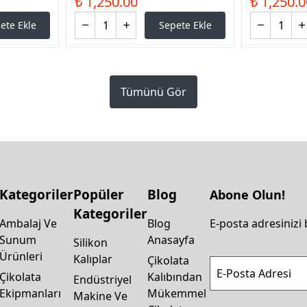
₺ 1,250.00
₺ 1,250.0
ete Ekle
Sepete Ekle
Tümünü Gör
Kategoriler
Popüler
Blog
Abone Olun!
Kategoriler
Ambalaj Ve
Blog
E-posta adresinizi 
Sunum
Anasayfa
Silikon
Ürünleri
Kalıplar
Çikolata
E-Posta Adresi
Çikolata
Kalıbından
Endüstriyel
Ekipmanları
Mükemmel
Makine Ve