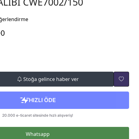
ALIBI CWE7002/150
ğerlendirme
00
Stoğa gelince haber ver
Whatsapp