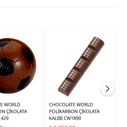
E WORLD
CHOCOLATE WORLD
C
ON ÇİKOLATA
POLİKARBON ÇİKOLATA
PO
1429
KALIBI CW1890
KA