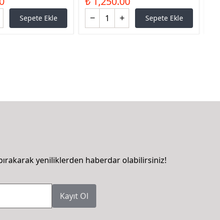
0
₺ 1,250.00
₺ 
Sepete Ekle
Sepete Ekle
bırakarak yeniliklerden haberdar olabilirsiniz!
Kayıt Ol