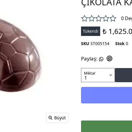
ÇİKOLATA K
0 De
₺ 1,625.
Tükendi
SKU
ST005154
Stok
0
Paylaş
:
Miktar
Büyüt