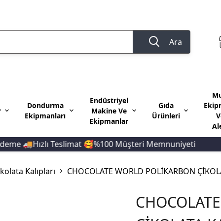
Ara
Mu
Endüstriyel
Dondurma
Gıda
Ekip
r
Makine Ve
Ekipmanları
Ürünleri
V
Ekipmanlar
Al
e 🚚Hızlı Teslimat 🥰%100 Müşteri Memnuniyeti
10
olata Kalıpları
CHOCOLATE WORLD POLİKARBON ÇİKOLA
CHOCOLATE