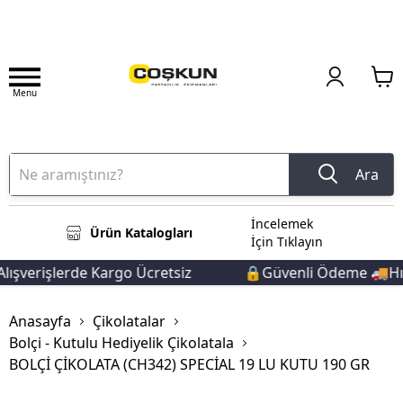
Menu
Ara
İncelemek
Ürün Katalogları
İçin Tıklayın
ışverişlerde Kargo Ücretsiz
🔒Güvenli Ödeme 🚚Hızlı
Anasayfa
Çikolatalar
Bolçi - Kutulu Hediyelik Çikolatala
BOLÇİ ÇİKOLATA (CH342) SPECİAL 19 LU KUTU 190 GR