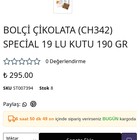
BOLÇİ ÇİKOLATA (CH342)
SPECİAL 19 LU KUTU 190 GR
0 Değerlendirme
₺ 295.00
SKU
ST007394
Stok
8
Paylaş
:
6 saat 50 dk 49 sn
içinde sipariş verirseniz
BUGÜN
kargoda
Miktar