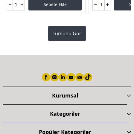
Sepete Ekle
Se
Tümünü Gör
Kurumsal
Kategoriler
Popüler Kategoriler