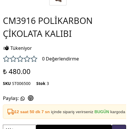
CM3916 POLİKARBON
ÇİKOLATA KALIBI
Tükeniyor
0 Değerlendirme
₺ 480.00
SKU
ST006500
Stok
3
Paylaş
:
12 saat 50 dk 7 sn
içinde sipariş verirseniz
BUGÜN
kargoda