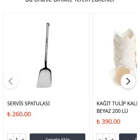
SERVİS SPATULASI
KAĞIT TULİP KALI
BEYAZ 200 LÜ
₺ 260.00
₺ 390.00
Sepete Ekle
Se