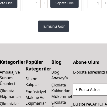
ete Ekle
Sepete Ekle
Tümünü Gör
Kategoriler
Popüler
Blog
Abone Olun!
Kategoriler
Ambalaj Ve
Blog
E-posta adresinizi 
Sunum
Anasayfa
Silikon
Ürünleri
Kalıplar
Çikolata
E-Posta Adresi
Çikolata
Kalıbından
Endüstriyel
Ekipmanları
Mükemmel
Makine Ve
Çikolata
Ekipmanlar
Çikolatalar
Bu site reCAPTCHA