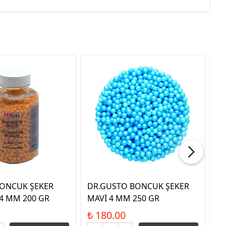
BONCUK ŞEKER
DR.GUSTO BONCUK ŞEKER
DR
4 MM 200 GR
MAVİ 4 MM 250 GR
ŞE
₺ 180.00
₺ 