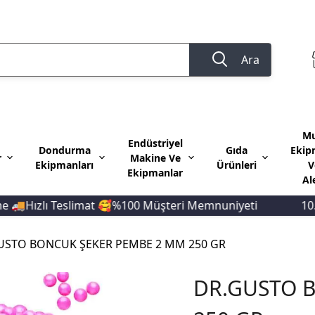
Ara
Mu
Endüstriyel
Dondurma
Gıda
Ekip
r
Makine Ve
Ekipmanları
Ürünleri
V
Ekipmanlar
Al
ızlı Teslimat 🥰%100 Müşteri Memnuniyeti
10.000 
USTO BONCUK ŞEKER PEMBE 2 MM 250 GR
DR.GUSTO 