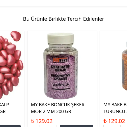
Bu Ürünle Birlikte Tercih Edilenler
KALP
MY BAKE BONCUK ŞEKER
MY BAKE 
 GR
MOR 2 MM 200 GR
TURUNCU 
₺ 129.02
₺ 129.02