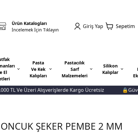
Ürün Katalogları
Giriş Yap
Sepetim
İncelemek İçin Tıklayın
tfak
Pasta
Pastacılık
manları
Silikon
Ve Kek
Sarf
e El
Kalıplar
Kalıpları
Malzemeleri
Ek
etleri
TL Ve Üzeri Alışverişlerde Kargo Ücretsiz
🔒Güvenli 
BONCUK ŞEKER PEMBE 2 MM