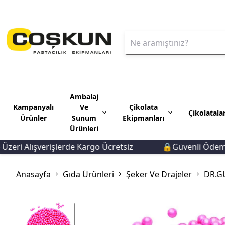
Ambalaj
Kampanyalı
Ve
Çikolata
Çikolatala
Ürünler
Sunum
Ekipmanları
Ürünleri
i Alışverişlerde Kargo Ücretsiz
🔒Güvenli Ödeme 🚚H
Anasayfa
Gıda Ürünleri
Şeker Ve Drajeler
DR.G