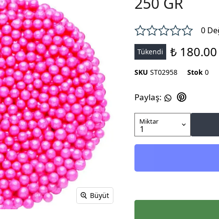
250 GR
0 De
₺ 180.00
Tükendi
SKU
ST02958
Stok
0
Paylaş
:
Miktar
Büyüt