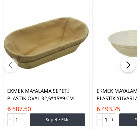
EKMEK MAYALAMA SEPETİ
EKMEK MAYALAMA
PLASTİK OVAL 32,5*15*9 CM
PLASTİK YUVARLA
₺ 587.50
₺ 493.75
Sepete Ekle
Se