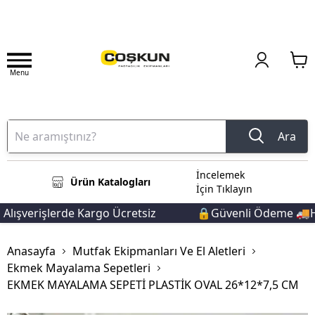
Menu
Ara
İncelemek
Ürün Katalogları
İçin Tıklayın
ışverişlerde Kargo Ücretsiz
🔒Güvenli Ödeme 🚚Hızl
Anasayfa
Mutfak Ekipmanları Ve El Aletleri
Ekmek Mayalama Sepetleri
EKMEK MAYALAMA SEPETİ PLASTİK OVAL 26*12*7,5 CM