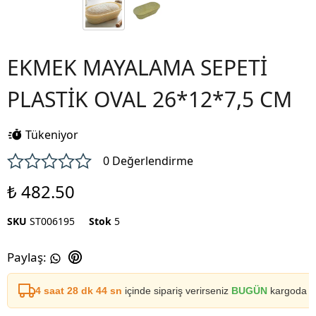
EKMEK MAYALAMA SEPETİ
PLASTİK OVAL 26*12*7,5 CM
Tükeniyor
0 Değerlendirme
₺ 482.50
SKU
ST006195
Stok
5
Paylaş
:
4 saat 28 dk 44 sn
içinde sipariş verirseniz
BUGÜN
kargoda