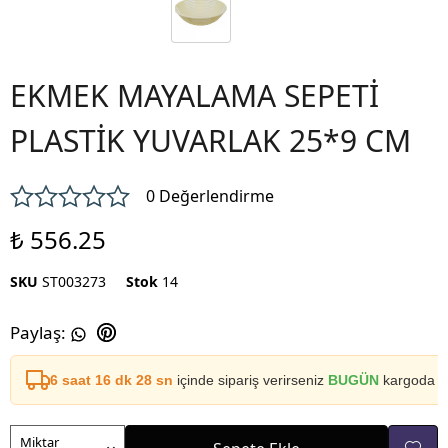
EKMEK MAYALAMA SEPETİ
PLASTİK YUVARLAK 25*9 CM
0 Değerlendirme
₺ 556.25
SKU
ST003273
Stok
14
Paylaş
:
6 saat 16 dk 27 sn
içinde sipariş verirseniz
BUGÜN
kargoda
Miktar