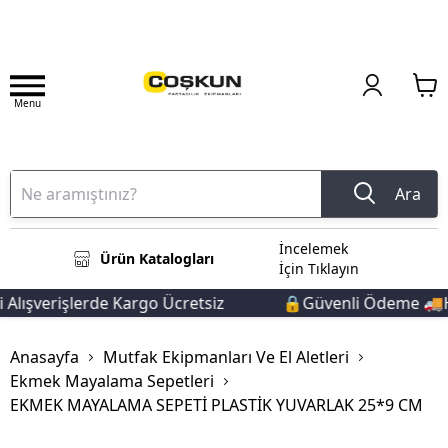
Menu
Ara
İncelemek
Ürün Katalogları
İçin Tıklayın
lışverişlerde Kargo Ücretsiz
🔒Güvenli Ödeme 🚚Hızl
Anasayfa
Mutfak Ekipmanları Ve El Aletleri
Ekmek Mayalama Sepetleri
EKMEK MAYALAMA SEPETİ PLASTİK YUVARLAK 25*9 CM