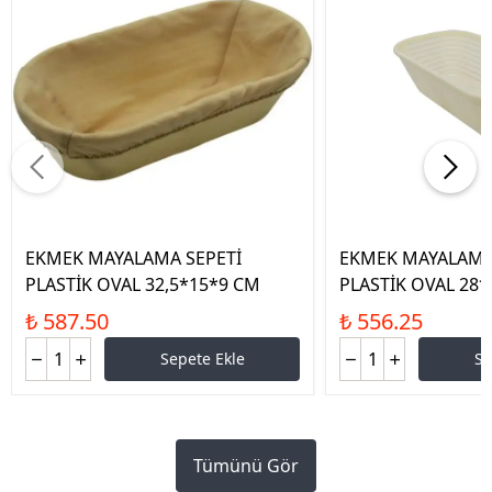
EKMEK MAYALAMA SEPETİ
EKMEK MAYALAMA
PLASTİK OVAL 32,5*15*9 CM
PLASTİK OVAL 28
₺ 587.50
₺ 556.25
Sepete Ekle
Se
Tümünü Gör