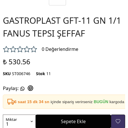
GASTROPLAST GFT-11 GN 1/1
FANUS TEPSI ŞEFFAF
0 Değerlendirme
₺ 530.56
SKU
ST006746
Stok
11
Paylaş
:
6 saat 15 dk 34 sn
içinde sipariş verirseniz
BUGÜN
kargoda
Miktar
Sepete Ekle