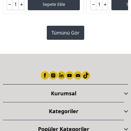
Sepete Ekle
Se
Tümünü Gör
Kurumsal
Kategoriler
Popüler Kategoriler