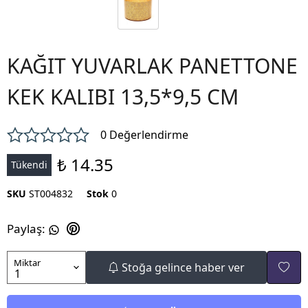
KAĞIT YUVARLAK PANETTONE
KEK KALIBI 13,5*9,5 CM
0 Değerlendirme
₺ 14.35
Tükendi
SKU
ST004832
Stok
0
Paylaş
:
Miktar
Stoğa gelince haber ver