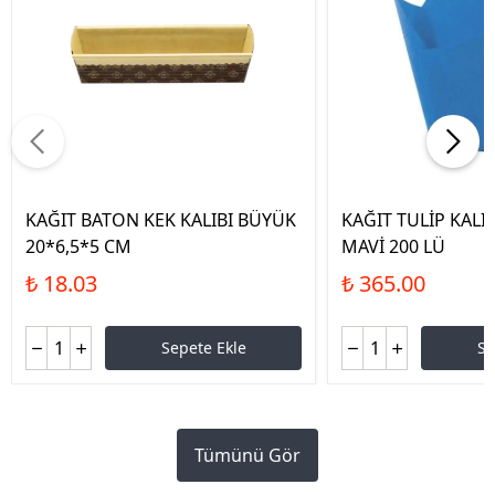
KAĞIT BATON KEK KALIBI BÜYÜK
KAĞIT TULİP KALI
20*6,5*5 CM
MAVİ 200 LÜ
₺ 18.03
₺ 365.00
Sepete Ekle
Se
Tümünü Gör