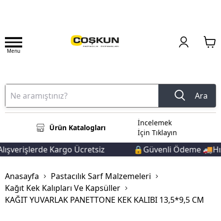
Menu
Ara
İncelemek
Ürün Katalogları
İçin Tıklayın
ışverişlerde Kargo Ücretsiz
🔒Güvenli Ödeme 🚚Hızl
Anasayfa
Pastacılık Sarf Malzemeleri
Kağıt Kek Kalıpları Ve Kapsüller
KAĞIT YUVARLAK PANETTONE KEK KALIBI 13,5*9,5 CM