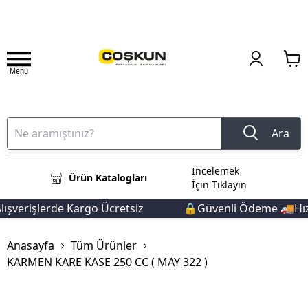
Menu
Ara
İncelemek
Ürün Katalogları
İçin Tıklayın
şverişlerde Kargo Ücretsiz
🔒Güvenli Ödeme 🚚Hızlı
Anasayfa
Tüm Ürünler
KARMEN KARE KASE 250 CC ( MAY 322 )