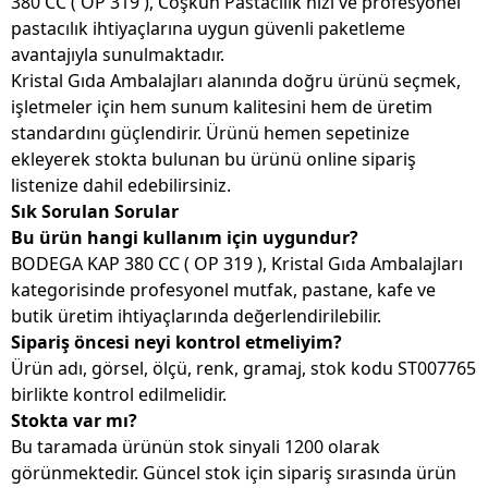
380 CC ( OP 319 ), Coşkun Pastacılık hızı ve profesyonel
pastacılık ihtiyaçlarına uygun güvenli paketleme
avantajıyla sunulmaktadır.
Kristal Gıda Ambalajları alanında doğru ürünü seçmek,
işletmeler için hem sunum kalitesini hem de üretim
standardını güçlendirir. Ürünü hemen sepetinize
ekleyerek stokta bulunan bu ürünü online sipariş
listenize dahil edebilirsiniz.
Sık Sorulan Sorular
Bu ürün hangi kullanım için uygundur?
BODEGA KAP 380 CC ( OP 319 ), Kristal Gıda Ambalajları
kategorisinde profesyonel mutfak, pastane, kafe ve
butik üretim ihtiyaçlarında değerlendirilebilir.
Sipariş öncesi neyi kontrol etmeliyim?
Ürün adı, görsel, ölçü, renk, gramaj, stok kodu ST007765
birlikte kontrol edilmelidir.
Stokta var mı?
Bu taramada ürünün stok sinyali 1200 olarak
görünmektedir. Güncel stok için sipariş sırasında ürün