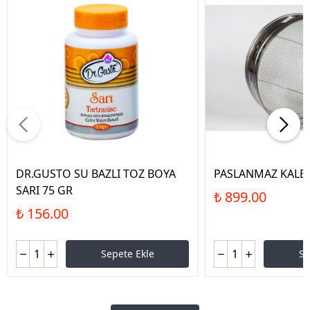
DR.GUSTO SU BAZLI TOZ BOYA
PASLANMAZ KALB
SARI 75 GR
₺ 899.00
₺ 156.00
Sepete Ekle
Se