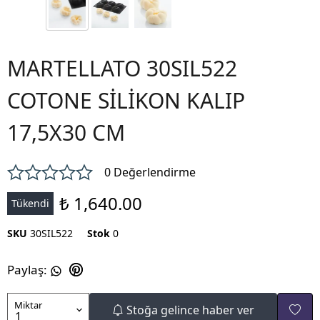
MARTELLATO 30SIL522
COTONE SİLİKON KALIP
17,5X30 CM
0 Değerlendirme
₺ 1,640.00
Tükendi
SKU
30SIL522
Stok
0
Paylaş
:
Miktar
Stoğa gelince haber ver