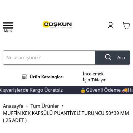
Menu
Ara
İncelemek
Ürün Katalogları
İçin Tıklayın
şverişlerde Kargo Ücretsiz
🔒Güvenli Ödeme 🚚Hızlı 
Anasayfa
Tüm Ürünler
MUFFİN KEK KAPSÜLÜ PUANTİYELİ TURUNCU 50*39 MM
( 25 ADET )