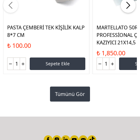
PASTA ÇEMBERİ TEK KİŞİLİK KALP
MARTELLATO 50R
8*7 CM
PROFESSİONAL Çİ
KAZIYICI 21X14,5 
₺ 100.00
₺ 1,850.00
Sepete Ekle
Se
Tümünü Gör