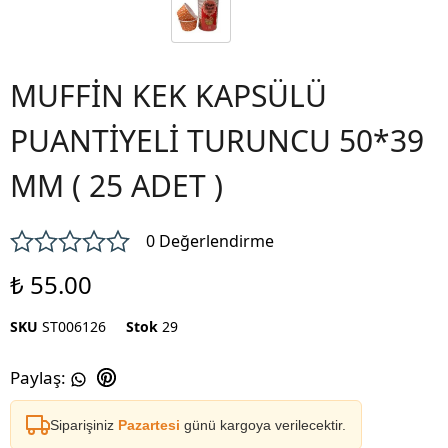
MUFFİN KEK KAPSÜLÜ
PUANTİYELİ TURUNCU 50*39
MM ( 25 ADET )
0 Değerlendirme
₺ 55.00
SKU
ST006126
Stok
29
Paylaş
:
Siparişiniz
Pazartesi
günü kargoya verilecektir.