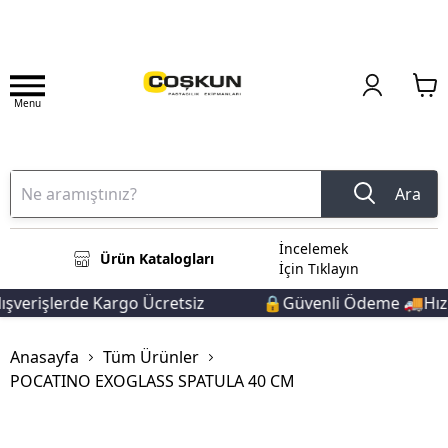
Menu
Ara
İncelemek
Ürün Katalogları
İçin Tıklayın
verişlerde Kargo Ücretsiz
🔒Güvenli Ödeme 🚚Hızlı 
Anasayfa
Tüm Ürünler
POCATINO EXOGLASS SPATULA 40 CM