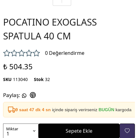
POCATINO EXOGLASS
SPATULA 40 CM
0 Değerlendirme
₺ 504.35
SKU
113040
Stok
32
Paylaş
:
9 saat 47 dk 4 sn
içinde sipariş verirseniz
BUGÜN
kargoda
Miktar
Sepete Ekle