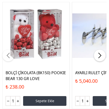
BOLÇİ ÇİKOLATA (BK150) POOKIE
AYARLI RULET ÇİFT 
BEAR 130 GR LOVE
₺ 5,040.00
₺ 238.00
Sepete Ekle
Se