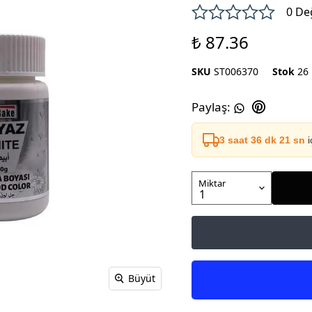
0 De
₺ 87.36
SKU
ST006370
Stok
26
Paylaş
:
3 saat 36 dk 21 sn
i
Miktar
Büyüt