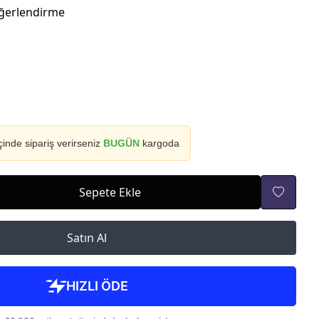
ğerlendirme
çinde sipariş verirseniz
BUGÜN
kargoda
Sepete Ekle
Satın Al