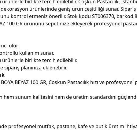
nlerle birlikte tercih edilebilir. Coşkun Pastacılık, İstanbu
dekorasyon ürünlerinde geniş ürün çeşitliliği sunar. Sipariş
nu kontrol etmeniz önerilir. Stok kodu ST006370, barkod 86
Z 100 GR ürününü sepetinize ekleyerek profesyonel pastacılı
cı olur.
ontrollü kullanım sunar.
nlerle birlikte tercih edilebilir.
 sipariş planınıza eklenebilir.
ık
L BOYA BEYAZ 100 GR, Coşkun Pastacılık hızı ve profesyonel 
çin hem sunum kalitesini hem de üretim standardını güçlend
e profesyonel mutfak, pastane, kafe ve butik üretim ihtiyaç