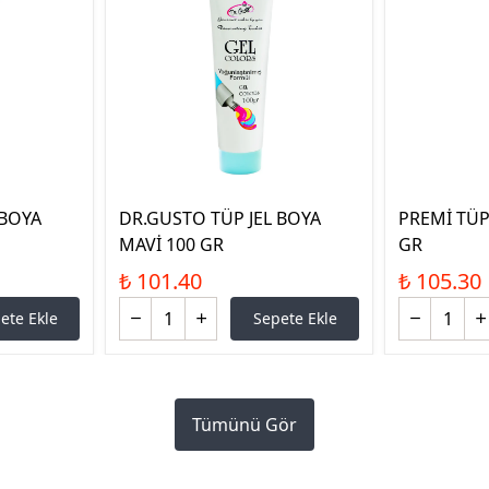
 BOYA
DR.GUSTO TÜP JEL BOYA
PREMİ TÜP
MAVİ 100 GR
GR
₺ 101.40
₺ 105.30
ete Ekle
Sepete Ekle
Tümünü Gör