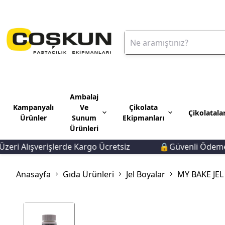
Ambalaj
Kampanyalı
Ve
Çikolata
Çikolatala
Ürünler
Sunum
Ekipmanları
Ürünleri
 Alışverişlerde Kargo Ücretsiz
🔒Güvenli Ödeme 🚚Hı
Anasayfa
Gıda Ürünleri
Jel Boyalar
MY BAKE JEL