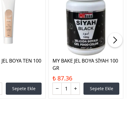
 JEL BOYA TEN 100
MY BAKE JEL BOYA SİYAH 100
MY
GR
G
₺ 87.36
₺ 
Sepete Ekle
Sepete Ekle