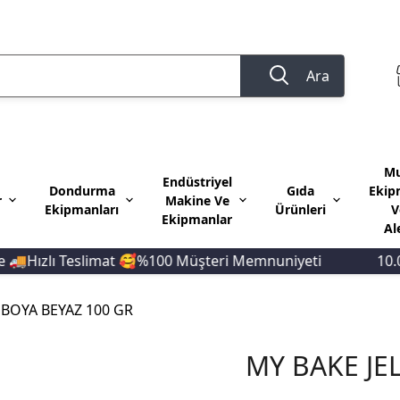
Ara
Mu
Endüstriyel
Dondurma
Gıda
Ekip
r
Makine Ve
Ekipmanları
Ürünleri
V
Ekipmanlar
Al
zlı Teslimat 🥰%100 Müşteri Memnuniyeti
10.000 T
 BOYA BEYAZ 100 GR
MY BAKE JE