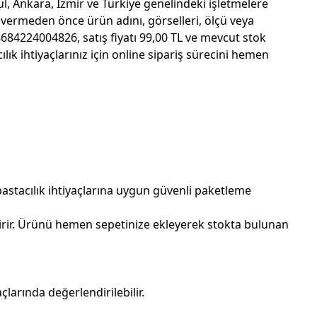
l, Ankara, İzmir ve Türkiye genelindeki işletmelere
 vermeden önce ürün adını, görselleri, ölçü veya
84224004826, satış fiyatı 99,00 TL ve mevcut stok
k ihtiyaçlarınız için online sipariş sürecini hemen
pastacılık ihtiyaçlarına uygun güvenli paketleme
irir. Ürünü hemen sepetinize ekleyerek stokta bulunan
larında değerlendirilebilir.