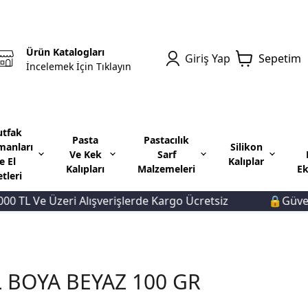
Ürün Katalogları
Giriş Yap
Sepetim
İncelemek İçin Tıklayın
tfak
Pasta
Pastacılık
manları
Silikon
Ve Kek
Sarf
e El
Kalıplar
Kalıpları
Malzemeleri
Ek
etleri
L Ve Üzeri Alışverişlerde Kargo Ücretsiz
🔒Güvenli Ö
L BOYA BEYAZ 100 GR