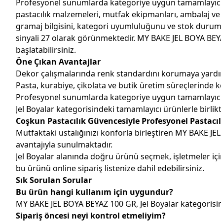
Profesyonel sunumlarda kategoriye uygun tamamlayıcı ürü
pastacılık malzemeleri, mutfak ekipmanları, ambalaj ve 
gramaj bilgisini, kategori uyumluluğunu ve stok durumu
sinyali 27 olarak görünmektedir. MY BAKE JEL BOYA BEYA
başlatabilirsiniz.
Öne Çıkan Avantajlar
Dekor çalışmalarında renk standardını korumaya yardım
Pasta, kurabiye, çikolata ve butik üretim süreçlerinde k
Profesyonel sunumlarda kategoriye uygun tamamlayıcı ürü
Jel Boyalar kategorisindeki tamamlayıcı ürünlerle birlikte
Coşkun Pastacılık Güvencesiyle Profesyonel Pastacıl
Mutfaktaki ustalığınızı konforla birleştiren MY BAKE JE
avantajıyla sunulmaktadır.
Jel Boyalar alanında doğru ürünü seçmek, işletmeler i
bu ürünü online sipariş listenize dahil edebilirsiniz.
Sık Sorulan Sorular
Bu ürün hangi kullanım için uygundur?
MY BAKE JEL BOYA BEYAZ 100 GR, Jel Boyalar kategorisind
Sipariş öncesi neyi kontrol etmeliyim?