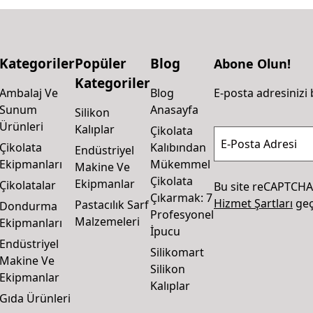
Kategoriler
Popüler
Blog
Abone Olun!
Kategoriler
Ambalaj Ve
Blog
E-posta adresinizi 
Sunum
Anasayfa
Silikon
Ürünleri
Kalıplar
Çikolata
E-Posta Adresi
Çikolata
Kalıbından
Endüstriyel
Ekipmanları
Mükemmel
Makine Ve
Çikolata
Ekipmanlar
Çikolatalar
Bu site reCAPTCHA
Çıkarmak: 7
Hizmet Şartları
geçe
Pastacılık Sarf
Dondurma
Profesyonel
Malzemeleri
Ekipmanları
İpucu
Endüstriyel
Silikomart
Makine Ve
Silikon
Ekipmanlar
Kalıplar
Gıda Ürünleri