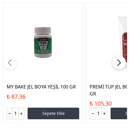
MY BAKE JEL BOYA YEŞİL 100 GR
PREMİ TÜP JEL B
GR
₺ 87.36
₺ 105.30
Sepete Ekle
Se