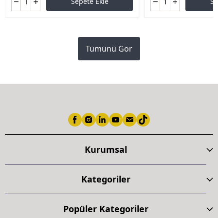
Sepete Ekle
Se
Tümünü Gör
Kurumsal
Kategoriler
Popüler Kategoriler