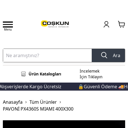
Menu
Ara
İncelemek
Ürün Katalogları
İçin Tıklayın
ışverişlerde Kargo Ücretsiz
🔒Güvenli Ödeme 🚚Hızlı
Anasayfa
Tüm Ürünler
PAVONİ PX4360S MIAMI 400X300