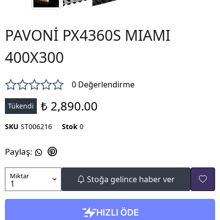
PAVONİ PX4360S MIAMI
400X300
0 Değerlendirme
₺ 2,890.00
Tükendi
SKU
ST006216
Stok
0
Paylaş
:
Miktar
Stoğa gelince haber ver