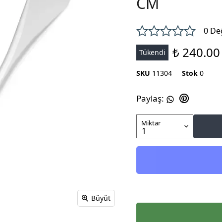
CM
0 De
₺ 240.00
Tükendi
SKU
11304
Stok
0
Paylaş
:
Miktar
Büyüt