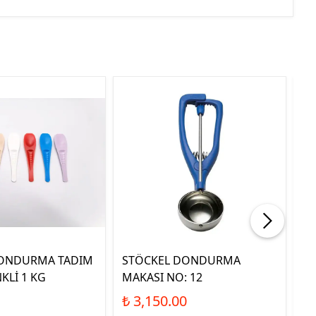
DONDURMA TADIM
STÖCKEL DONDURMA
P
KLİ 1 KG
MAKASI NO: 12
SP
₺ 3,150.00
₺ 