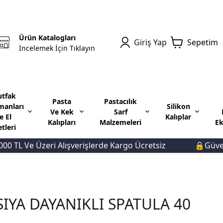
Ürün Katalogları
Giriş Yap
Sepetim
İncelemek İçin Tıklayın
tfak
Pasta
Pastacılık
manları
Silikon
Ve Kek
Sarf
e El
Kalıplar
Kalıpları
Malzemeleri
Ek
etleri
TL Ve Üzeri Alışverişlerde Kargo Ücretsiz
🔒Güvenli 
SIYA DAYANIKLI SPATULA 40