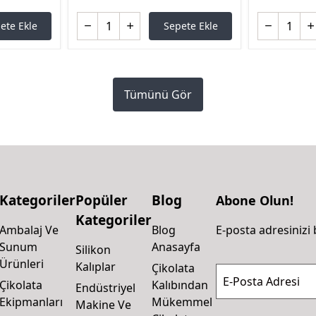
ete Ekle
Sepete Ekle
Tümünü Gör
Kategoriler
Popüler
Blog
Abone Olun!
Kategoriler
Ambalaj Ve
Blog
E-posta adresinizi 
Sunum
Anasayfa
Silikon
Ürünleri
Kalıplar
Çikolata
E-Posta Adresi
Çikolata
Kalıbından
Endüstriyel
Ekipmanları
Mükemmel
Makine Ve