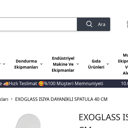
Ara
Mu
Endüstriyel
Dondurma
Gıda
Ekip
r
Makine Ve
Ekipmanları
Ürünleri
V
Ekipmanlar
Al
Hızlı Teslimat 🥰%100 Müşteri Memnuniyeti
10.000 
ları
EXOGLASS ISIYA DAYANIKLI SPATULA 40 CM
EXOGLASS I