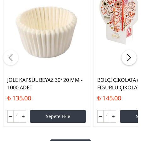
JÖLE KAPSÜL BEYAZ 30*20 MM -
BOLÇİ ÇİKOLATA (
1000 ADET
FİGÜRLÜ ÇİKOLATA
₺ 135.00
₺ 145.00
Sepete Ekle
Se