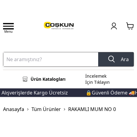
Menu
Ara
İncelemek
Ürün Katalogları
İçin Tıklayın
lışverişlerde Kargo Ücretsiz
🔒Güvenli Ödeme 🚚Hızl
Anasayfa
Tüm Ürünler
RAKAMLI MUM NO 0