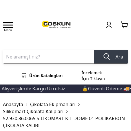
Menu
Ara
İncelemek
Ürün Katalogları
İçin Tıklayın
Alışverişlerde Kargo Ücretsiz
🔒Güvenli Ödeme 🚚Hız
Anasayfa
Çikolata Ekipmanları
Silikomart Çikolata Kalıpları
52.930.86.0065 SİLİKOMART KIT DOME 01 POLİKARBON
ÇİKOLATA KALIBI