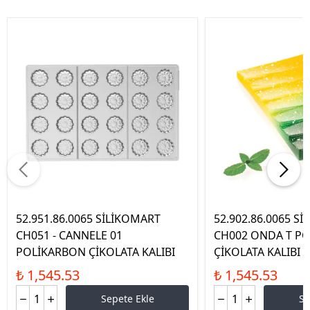
52.951.86.0065 SİLİKOMART
52.902.86.0065 S
CH051 - CANNELE 01
CH002 ONDA T P
POLİKARBON ÇİKOLATA KALIBI
ÇİKOLATA KALIBI
₺ 1,545.53
₺ 1,545.53
Sepete Ekle
Se