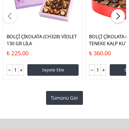
BOLÇİ ÇİKOLATA (CH328) VİOLET
BOLÇİ ÇİKOLATA (
130 GR LİLA
TENEKE KALP KUT
₺ 225.00
₺ 360.00
Sepete Ekle
Se
Tümünü Gör