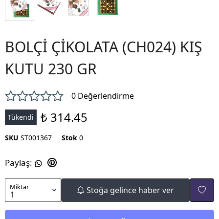
BOLÇİ ÇİKOLATA (CH024) KIŞ
KUTU 230 GR
0 Değerlendirme
₺ 314.45
Tükendi
SKU
ST001367
Stok
0
Paylaş
:
Miktar
Stoğa gelince haber ver