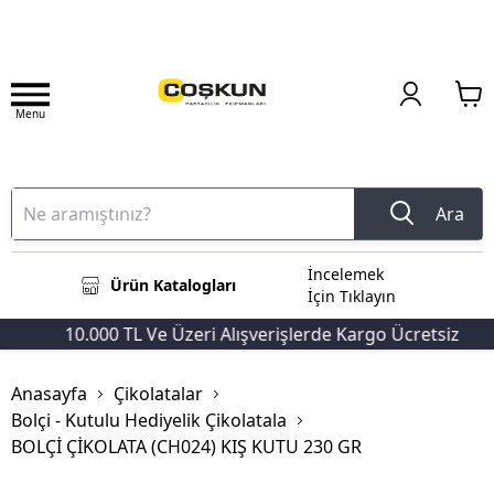
Menu
Ara
İncelemek
Ürün Katalogları
İçin Tıklayın
10.000 TL Ve Üzeri Alışverişlerde Kargo Ücretsiz
Anasayfa
Çikolatalar
Bolçi - Kutulu Hediyelik Çikolatala
BOLÇİ ÇİKOLATA (CH024) KIŞ KUTU 230 GR