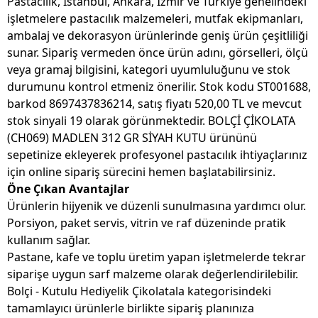
Pastacılık, İstanbul, Ankara, İzmir ve Türkiye genelindeki
işletmelere pastacılık malzemeleri, mutfak ekipmanları,
ambalaj ve dekorasyon ürünlerinde geniş ürün çeşitliliği
sunar. Sipariş vermeden önce ürün adını, görselleri, ölçü
veya gramaj bilgisini, kategori uyumluluğunu ve stok
durumunu kontrol etmeniz önerilir. Stok kodu ST001688,
barkod 8697437836214, satış fiyatı 520,00 TL ve mevcut
stok sinyali 19 olarak görünmektedir. BOLÇİ ÇİKOLATA
(CH069) MADLEN 312 GR SİYAH KUTU ürününü
sepetinize ekleyerek profesyonel pastacılık ihtiyaçlarınız
için online sipariş sürecini hemen başlatabilirsiniz.
Öne Çıkan Avantajlar
Ürünlerin hijyenik ve düzenli sunulmasına yardımcı olur.
Porsiyon, paket servis, vitrin ve raf düzeninde pratik
kullanım sağlar.
Pastane, kafe ve toplu üretim yapan işletmelerde tekrar
siparişe uygun sarf malzeme olarak değerlendirilebilir.
Bolçi - Kutulu Hediyelik Çikolatala kategorisindeki
tamamlayıcı ürünlerle birlikte sipariş planınıza