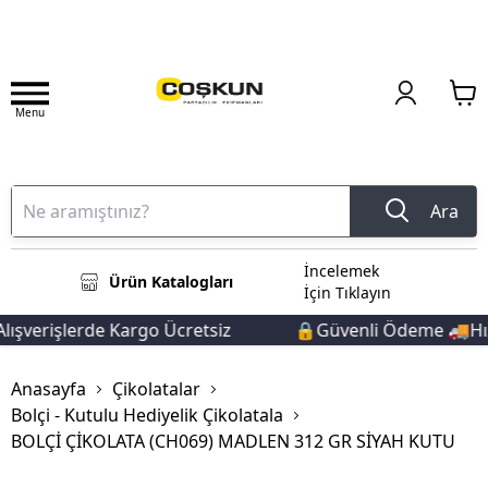
Menu
Ara
İncelemek
Ürün Katalogları
İçin Tıklayın
şverişlerde Kargo Ücretsiz
🔒Güvenli Ödeme 🚚Hızlı
Anasayfa
Çikolatalar
Bolçi - Kutulu Hediyelik Çikolatala
BOLÇİ ÇİKOLATA (CH069) MADLEN 312 GR SİYAH KUTU