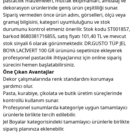
pastacılık malzemeleri, mutfak ekipmanları, ambalaj ve
dekorasyon ürünlerinde geniş ürün çeşitliliği sunar.
Sipariş vermeden önce ürün adını, görselleri, ölçü veya
gramaj bilgisini, kategori uyumluluğunu ve stok
durumunu kontrol etmeniz önerilir. Stok kodu ST001857,
barkod 8680381716855, satış fiyatı 101,40 TL ve mevcut
stok sinyali 6 olarak görünmektedir. DR.GUSTO TÜP JEL
BOYA LACİVERT 100 GR ürününü sepetinize ekleyerek
profesyonel pastacılık ihtiyaçlarınız için online sipariş
sürecini hemen başlatabilirsiniz.
Öne Çıkan Avantajlar
Dekor çalışmalarında renk standardını korumaya
yardımcı olur.
Pasta, kurabiye, çikolata ve butik üretim süreçlerinde
kontrollü kullanım sunar.
Profesyonel sunumlarda kategoriye uygun tamamlayıcı
ürünlerle birlikte tercih edilebilir.
Jel Boyalar kategorisindeki tamamlayıcı ürünlerle birlikte
sipariş planınıza eklenebilir.