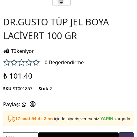
DR.GUSTO TÜP JEL BOYA
LACİVERT 100 GR
Tükeniyor
0 Değerlendirme
₺ 101.40
SKU
ST001857
Stok
2
Paylaş
:
17 saat 54 dk 3 sn
içinde sipariş verirseniz
YARIN
kargoda