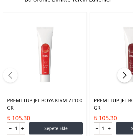
PREMİ TÜP JEL BOYA KIRMIZI 100
PREMİ TÜP JEL B
GR
GR
₺ 105.30
₺ 105.30
Sepete Ekle
Se