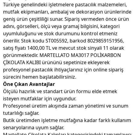
Türkiye genelindeki işletmelere pastacılık malzemeleri,
mutfak ekipmanları, ambalaj ve dekorasyon ürünlerinde
geniş ürün çeşitliliği sunar. Sipariş vermeden önce ürün
adını, görselleri, ölçü veya gramaj bilgisini, kategori
uyumluluğunu ve stok durumunu kontrol etmeniz
önerilir. Stok kodu ST005592, barkod 8029859151956,
satış fiyatı 1400,00 TL ve mevcut stok sinyali 11 olarak
görünmektedir. MARTELLATO MA3017 POLİKARBON
ÇİKOLATA KALIBI ürününü sepetinize ekleyerek
profesyonel pastacılık ihtiyaçlarınız için online sipariş
sürecini hemen başlatabilirsiniz.
Öne Çıkan Avantajlar
Ölçülü hazırlık ve standart ürün formu elde etmek
isteyen mutfaklar için uygundur.
Profesyonel üretim akışında zaman yönetimi ve sunum
tutarlılığı sağlar.
Butik üretimden işletme mutfağına kadar farklı kullanım
senaryolarına uyum sağlar.
Martellato Çikolata Kalıpları kategorisindeki tamamlayıcı