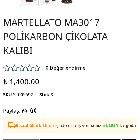
MARTELLATO MA3017
POLİKARBON ÇİKOLATA
KALIBI
0 Değerlendirme
₺ 1,400.00
SKU
ST005592
Stok
8
Paylaş
:
6 saat 58 dk 17 sn
içinde sipariş verirseniz
BUGÜN
kargoda