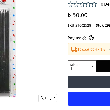
0 De
₺ 50.00
SKU
ST002528
Stok
29
Paylaş
:
15 saat 55 dk 3 sn
i
Miktar
Büyüt