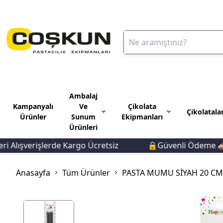
Ambalaj
Kampanyalı
Ve
Çikolata
Çikolatala
Ürünler
Sunum
Ekipmanları
Ürünleri
ışverişlerde Kargo Ücretsiz
🔒Güvenli Ödeme 🚚Hızl
Anasayfa
Tüm Ürünler
PASTA MUMU SİYAH 20 CM 