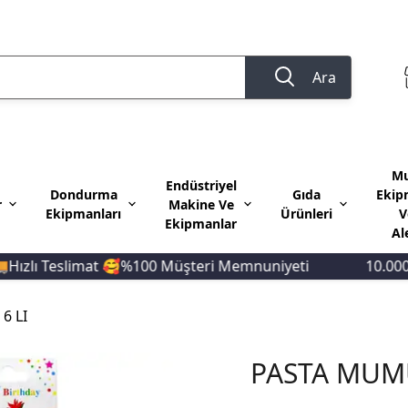
Ara
Mu
Endüstriyel
Dondurma
Gıda
Ekip
r
Makine Ve
Ekipmanları
Ürünleri
V
Ekipmanlar
Al
ı Teslimat 🥰%100 Müşteri Memnuniyeti
10.000 TL V
6 LI
PASTA MUMU