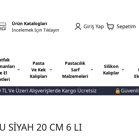
Ürün Katalogları
Giriş Yap
Sepetim
İncelemek İçin Tıklayın
tfak
Pasta
Pastacılık
manları
Silikon
Ve Kek
Sarf
e El
Kalıplar
Kalıpları
Malzemeleri
Ek
etleri
e Üzeri Alışverişlerde Kargo Ücretsiz
🔒Güvenli Öde
 SİYAH 20 CM 6 LI