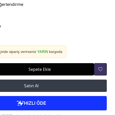
ğerlendirme
9
çinde sipariş verirseniz
YARIN
kargoda
Sepete Ekle
Satın Al