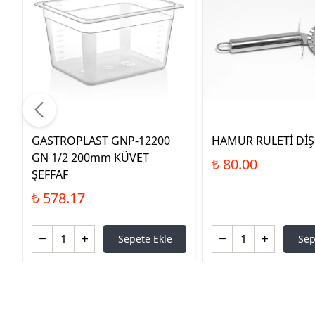
GASTROPLAST GNP-12200
HAMUR RULETİ DİŞL
GN 1/2 200mm KÜVET
₺ 80.00
ŞEFFAF
₺ 578.17
Sepete Ekle
Sep