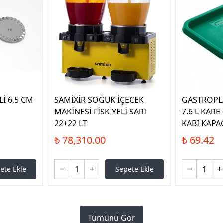
İ 6,5 CM
SAMİXİR SOĞUK İÇECEK
GASTROPLA
MAKİNESİ FİSKİYELİ SARI
7.6 L KAR
22+22 LT
KABI KAPAG
₺ 78,310.00
₺ 69.42
ete Ekle
Sepete Ekle
Tümünü Gör