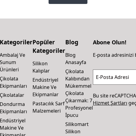
Kategoriler
Popüler
Blog
Abone Olun!
Kategoriler
Ambalaj Ve
Blog
E-posta adresinizi 
Sunum
Anasayfa
Silikon
Ürünleri
Kalıplar
Çikolata
E-Posta Adresi
Çikolata
Kalıbından
Endüstriyel
Ekipmanları
Mükemmel
Makine Ve
Çikolata
Ekipmanlar
Çikolatalar
Bu site reCAPTCHA
Çıkarmak: 7
Hizmet Şartları
geçe
Pastacılık Sarf
Dondurma
Profesyonel
Malzemeleri
Ekipmanları
İpucu
Endüstriyel
Silikomart
Makine Ve
Silikon
Ekipmanlar