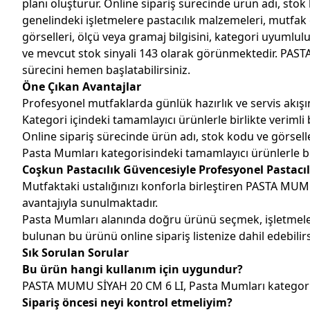
planı oluşturur. Online sipariş sürecinde ürün adı, stok 
genelindeki işletmelere pastacılık malzemeleri, mutfak
görselleri, ölçü veya gramaj bilgisini, kategori uyuml
ve mevcut stok sinyali 143 olarak görünmektedir. PASTA
sürecini hemen başlatabilirsiniz.
Öne Çıkan Avantajlar
Profesyonel mutfaklarda günlük hazırlık ve servis akışın
Kategori içindeki tamamlayıcı ürünlerle birlikte verimli b
Online sipariş sürecinde ürün adı, stok kodu ve görseller
Pasta Mumları kategorisindeki tamamlayıcı ürünlerle birl
Coşkun Pastacılık Güvencesiyle Profesyonel Pastacıl
Mutfaktaki ustalığınızı konforla birleştiren PASTA MUMU
avantajıyla sunulmaktadır.
Pasta Mumları alanında doğru ürünü seçmek, işletmeler
bulunan bu ürünü online sipariş listenize dahil edebilirs
Sık Sorulan Sorular
Bu ürün hangi kullanım için uygundur?
PASTA MUMU SİYAH 20 CM 6 LI, Pasta Mumları kategorisin
Sipariş öncesi neyi kontrol etmeliyim?