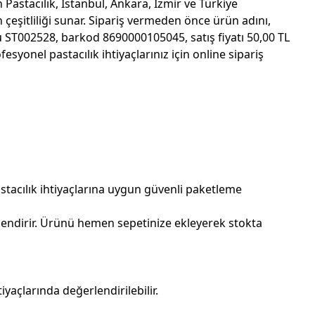
 Pastacılık, İstanbul, Ankara, İzmir ve Türkiye
eşitliliği sunar. Sipariş vermeden önce ürün adını,
u ST002528, barkod 8690000105045, satış fiyatı 50,00 TL
onel pastacılık ihtiyaçlarınız için online sipariş
stacılık ihtiyaçlarına uygun güvenli paketleme
endirir. Ürünü hemen sepetinize ekleyerek stokta
açlarında değerlendirilebilir.