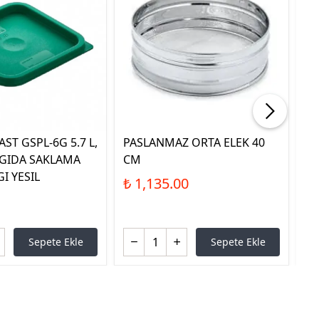
ST GSPL-6G 5.7 L,
PASLANMAZ ORTA ELEK 40
Sİ
E GIDA SAKLAMA
CM
Çİ
I YESIL
₺ 1,135.00
₺ 
Sepete Ekle
Sepete Ekle