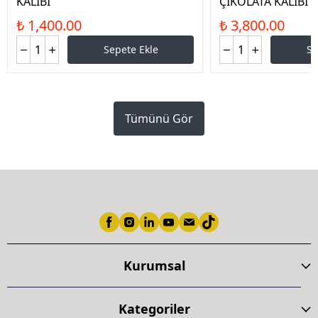
KALIBI
ÇİKOLATA KALIBI
₺ 1,400.00
₺ 3,800.00
Sepete Ekle
Se
Tümünü Gör
Kurumsal
Kategoriler