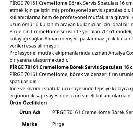
PİRGE 70161 CremeHome Börek Servis Spatulası 16 cm Pem
etmek için geliştirilmiş profesyonel servis spatulasıdı
kullanıcılarına hem de profesyonel mutfaklara güvenli 
uzun ömürlü kullanım arayan kullanıcılar için ideal bir 
Pirge'nin CremeHome serisinde yer alan 70161 modeli; ö
kolaylığı sağlar. Alman menşeili paslanmaz çelik kullan
verileri esas alınmıştır.
Profesyonel mutfak ekipmanlarında uzman
Antalya Co
bir yanına ulaştırmaktadır.
PİRGE 70161 CremeHome Börek Servis Spatulası 16 
PİRGE 70161 CremeHome; börek ve benzeri fırın ürünler
spatulasıdır.
İnce ve kıvrımlı spatula ucu sayesinde tepsiye kolayca gi
ergonomik sapı sayesinde uzun süreli kullanımlarda el 
Ürün Özellikleri
Ürün Adı
PİRGE 70161 CremeHome Börek Serv
Marka
Pirge