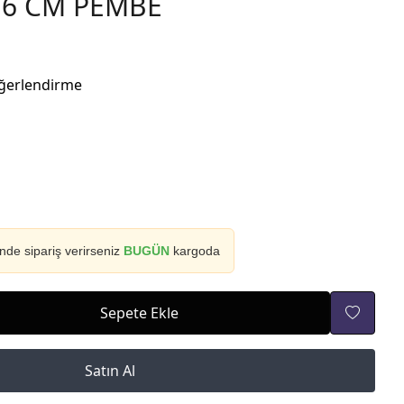
16 CM PEMBE
ğerlendirme
inde sipariş verirseniz
BUGÜN
kargoda
Sepete Ekle
Satın Al