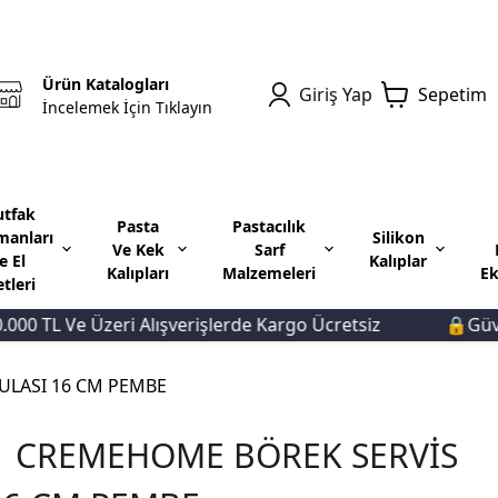
Ürün Katalogları
Giriş Yap
Sepetim
İncelemek İçin Tıklayın
tfak
Pasta
Pastacılık
manları
Silikon
Ve Kek
Sarf
e El
Kalıplar
Kalıpları
Malzemeleri
Ek
etleri
L Ve Üzeri Alışverişlerde Kargo Ücretsiz
🔒Güvenli Ö
ULASI 16 CM PEMBE
1 CREMEHOME BÖREK SERVİS