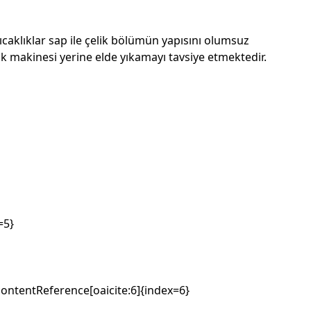
sıcaklıklar sap ile çelik bölümün yapısını olumsuz
ık makinesi yerine elde yıkamayı tavsiye etmektedir.
=5}
contentReference[oaicite:6]{index=6}