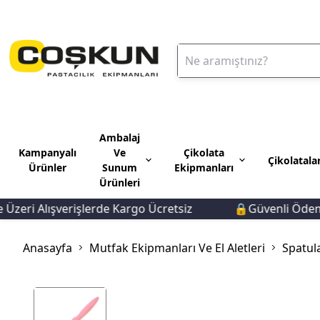
Ambalaj
Kampanyalı
Ve
Çikolata
Çikolatala
Ürünler
Sunum
Ekipmanları
Ürünleri
 Alışverişlerde Kargo Ücretsiz
🔒Güvenli Ödeme 🚚H
Anasayfa
Mutfak Ekipmanları Ve El Aletleri
Spatula