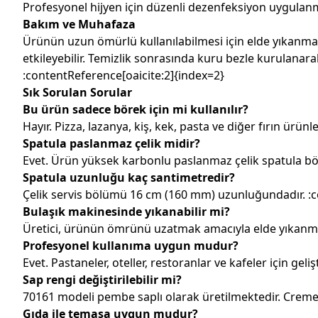
Profesyonel hijyen için düzenli dezenfeksiyon uygulanm
Bakım ve Muhafaza
Ürünün uzun ömürlü kullanılabilmesi için elde yıkanması t
etkileyebilir. Temizlik sonrasında kuru bezle kurulanar
:contentReference[oaicite:2]{index=2}
Sık Sorulan Sorular
Bu ürün sadece börek için mi kullanılır?
Hayır. Pizza, lazanya, kiş, kek, pasta ve diğer fırın ürünle
Spatula paslanmaz çelik midir?
Evet. Ürün yüksek karbonlu paslanmaz çelik spatula bö
Spatula uzunluğu kaç santimetredir?
Çelik servis bölümü 16 cm (160 mm) uzunluğundadır. :c
Bulaşık makinesinde yıkanabilir mi?
Üretici, ürünün ömrünü uzatmak amacıyla elde yıkanmas
Profesyonel kullanıma uygun mudur?
Evet. Pastaneler, oteller, restoranlar ve kafeler için gelişti
Sap rengi değiştirilebilir mi?
70161 modeli pembe saplı olarak üretilmektedir. Creme
Gıda ile temasa uygun mudur?