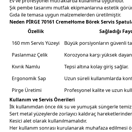
Ev ve profesyonel mutfaklarda kullanıma uygundur.
Şık pembe tasarımı mutfak ekipmanlarına estetik görü
Gıda ile temasa uygun malzemelerden üretilmiştir.
Neden PİRGE 70161 CremeHome Börek Servis Spatulas
Özellik
Sağladığı Fay
160 mm Servis Yüzeyi
Büyük porsiyonların güvenli ta
Paslanmaz Çelik
Korozyona karşı yüksek dayan
Kıvrık Namlu
Tepsi altına kolay giriş sağlar.
Ergonomik Sap
Uzun süreli kullanımlarda konf
Pirge Üretimi
Profesyonel kalite ve uzun ku
Kullanım ve Servis Önerileri
İlk kullanımdan önce ılık su ve yumuşak süngerle temizl
Sert metal yüzeylerde zorlayıcı kaldıraç hareketlerinden
Kesici alet olarak kullanılmamalıdır.
Her kullanım sonrası kurulanarak muhafaza edilmesi öne