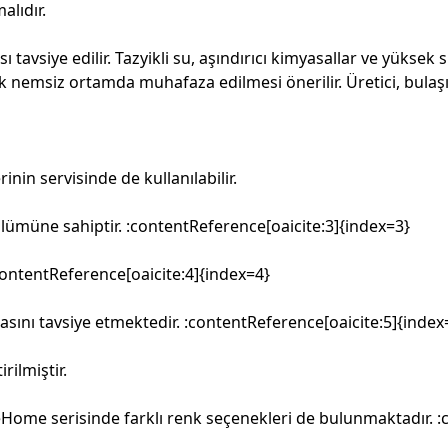
alıdır.
avsiye edilir. Tazyikli su, aşındırıcı kimyasallar ve yüksek 
ak nemsiz ortamda muhafaza edilmesi önerilir. Üretici, bulaş
rinin servisinde de kullanılabilir.
lümüne sahiptir. :contentReference[oaicite:3]{index=3}
ontentReference[oaicite:4]{index=4}
ını tavsiye etmektedir. :contentReference[oaicite:5]{index
rilmiştir.
Home serisinde farklı renk seçenekleri de bulunmaktadır. :