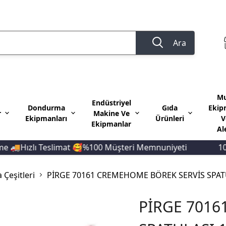
Ara
Mu
Endüstriyel
Dondurma
Gıda
Ekip
r
Makine Ve
Ekipmanları
Ürünleri
V
Ekipmanlar
Al
ızlı Teslimat 🥰%100 Müşteri Memnuniyeti
10.000 T
 Çeşitleri
PİRGE 70161 CREMEHOME BÖREK SERVİS SPAT
PİRGE 7016