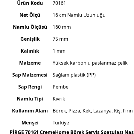
Ürün Kodu
70161
Net Ölçü
16 cm Namlu Uzunluğu
Namlu Ölçüsü
160 mm
Genişlik
75 mm
Kalınlık
1 mm
Malzeme
Yüksek karbonlu paslanmaz çelik
Sap Malzemesi
Sağlam plastik (PP)
Sap Rengi
Pembe
Namlu Tipi
Kıvrık
Kullanım Alanı
Börek, Pizza, Kek, Lazanya, Kiş, Fırın
Menşei
Türkiye
PİRGE 70161 CremeHome Börek Servis Spatulası Nasıl