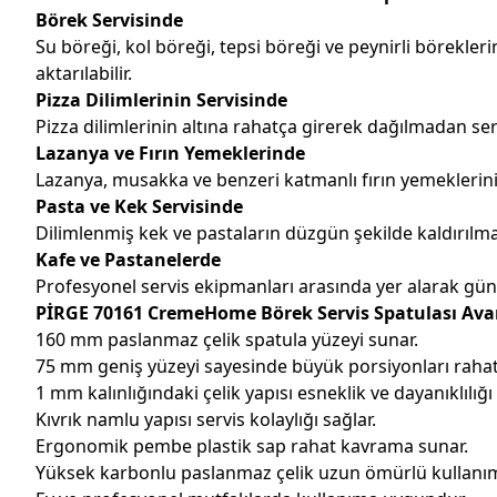
Börek Servisinde
Su böreği, kol böreği, tepsi böreği ve peynirli börekle
aktarılabilir.
Pizza Dilimlerinin Servisinde
Pizza dilimlerinin altına rahatça girerek dağılmadan ser
Lazanya ve Fırın Yemeklerinde
Lazanya, musakka ve benzeri katmanlı fırın yemeklerin
Pasta ve Kek Servisinde
Dilimlenmiş kek ve pastaların düzgün şekilde kaldırılması
Kafe ve Pastanelerde
Profesyonel servis ekipmanları arasında yer alarak g
PİRGE 70161 CremeHome Börek Servis Spatulası Avan
160 mm paslanmaz çelik spatula yüzeyi sunar.
75 mm geniş yüzeyi sayesinde büyük porsiyonları rahat 
1 mm kalınlığındaki çelik yapısı esneklik ve dayanıklılığı
Kıvrık namlu yapısı servis kolaylığı sağlar.
Ergonomik pembe plastik sap rahat kavrama sunar.
Yüksek karbonlu paslanmaz çelik uzun ömürlü kullanım