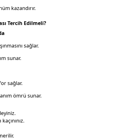
nüm kazandırır.
ı Tercih Edilmeli?
da
şınmasını sağlar.
ım sunar.
or sağlar.
llanım ömrü sunar.
eyiniz.
 kaçınınız.
rilir.