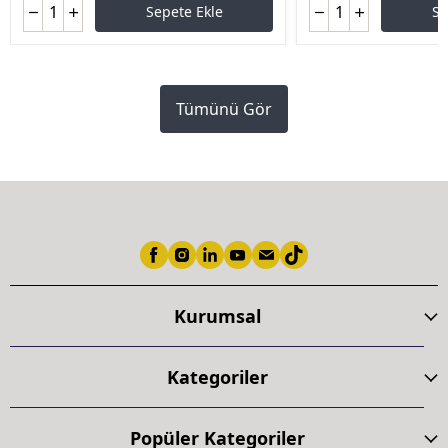
Sepete Ekle
Se
Tümünü Gör
Kurumsal
Kategoriler
Popüler Kategoriler