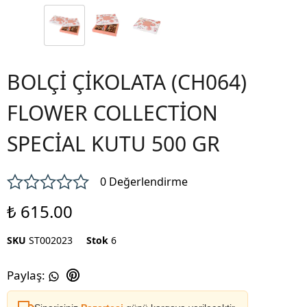
BOLÇİ ÇİKOLATA (CH064)
FLOWER COLLECTİON
SPECİAL KUTU 500 GR
0 Değerlendirme
₺ 615.00
SKU
ST002023
Stok
6
Paylaş
: