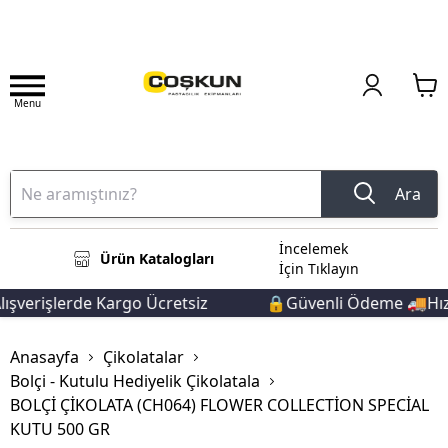
Menu
Ara
İncelemek
Ürün Katalogları
İçin Tıklayın
şverişlerde Kargo Ücretsiz
🔒Güvenli Ödeme 🚚Hızlı
Anasayfa
Çikolatalar
Bolçi - Kutulu Hediyelik Çikolatala
BOLÇİ ÇİKOLATA (CH064) FLOWER COLLECTİON SPECİAL
KUTU 500 GR