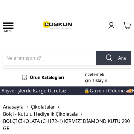
Menu
Ara
İncelemek
Ürün Katalogları
İçin Tıklayın
lışverişlerde Kargo Ücretsiz
🔒Güvenli Ödeme 🚚Hız
Anasayfa
Çikolatalar
Bolçi - Kutulu Hediyelik Çikolatala
BOLÇİ ÇİKOLATA (CH172-1) KIRMIZI DİAMOND KUTU 290
GR