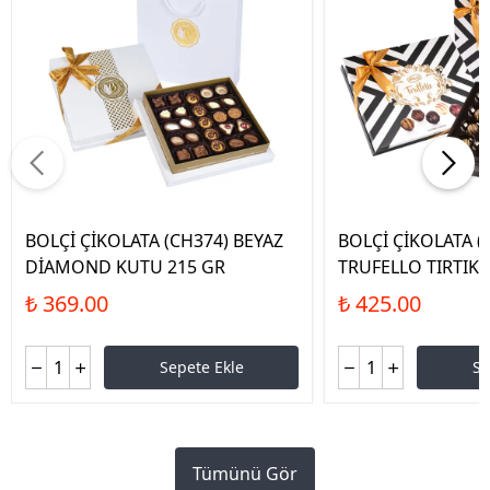
BOLÇİ ÇİKOLATA (CH374) BEYAZ
BOLÇİ ÇİKOLATA (
DİAMOND KUTU 215 GR
TRUFELLO TIRTIKL
₺ 369.00
₺ 425.00
Sepete Ekle
Se
Tümünü Gör