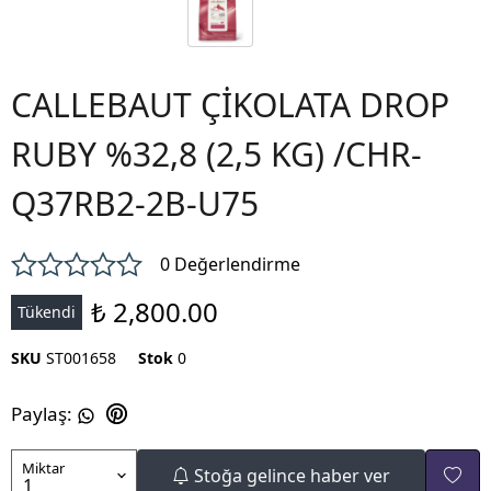
CALLEBAUT ÇİKOLATA DROP
RUBY %32,8 (2,5 KG) /CHR-
Q37RB2-2B-U75
0 Değerlendirme
₺ 2,800.00
Tükendi
SKU
ST001658
Stok
0
Paylaş
:
Miktar
Stoğa gelince haber ver