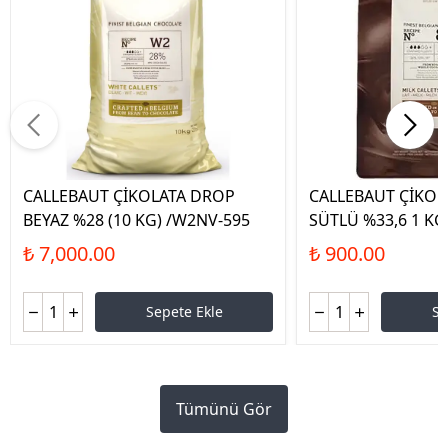
CALLEBAUT ÇİKOLATA DROP
CALLEBAUT ÇİKOL
BEYAZ %28 (10 KG) /W2NV-595
SÜTLÜ %33,6 1 KG
₺ 7,000.00
₺ 900.00
Sepete Ekle
Se
Tümünü Gör