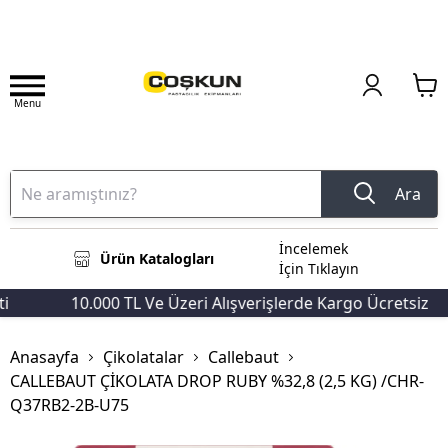
Menu
Ara
İncelemek
Ürün Katalogları
İçin Tıklayın
10.000 TL Ve Üzeri Alışverişlerde Kargo Ücretsiz
Anasayfa
Çikolatalar
Callebaut
CALLEBAUT ÇİKOLATA DROP RUBY %32,8 (2,5 KG) /CHR-
Q37RB2-2B-U75