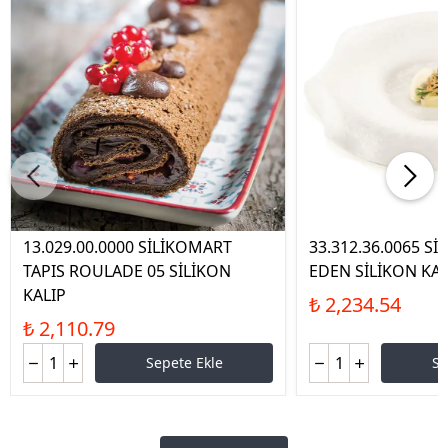
13.029.00.0000 SİLİKOMART
33.312.36.0065 S
TAPIS ROULADE 05 SİLİKON
EDEN SİLİKON KAL
KALIP
₺ 2,234.54
₺ 2,110.79
Sepete Ekle
Se