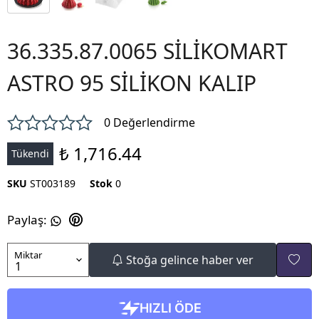
36.335.87.0065 SİLİKOMART
ASTRO 95 SİLİKON KALIP
0 Değerlendirme
₺ 1,716.44
Tükendi
SKU
ST003189
Stok
0
Paylaş
:
Miktar
Stoğa gelince haber ver