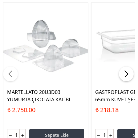
MARTELLATO 20U3D03
GASTROPLAST GNP
YUMURTA ÇİKOLATA KALIBI
65mm KÜVET ŞEF
₺ 2,750.00
₺ 218.18
Sepete Ekle
Se