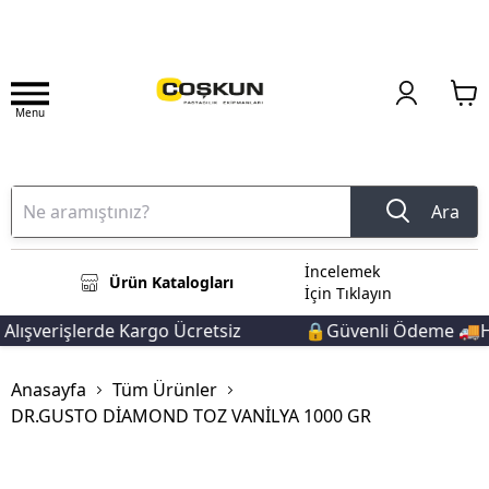
Menu
Ara
İncelemek
Ürün Katalogları
İçin Tıklayın
ışverişlerde Kargo Ücretsiz
🔒Güvenli Ödeme 🚚Hızl
Anasayfa
Tüm Ürünler
DR.GUSTO DİAMOND TOZ VANİLYA 1000 GR