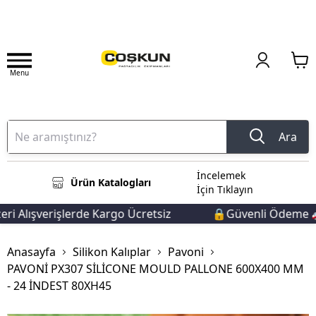
Menu
Ara
İncelemek
Ürün Katalogları
İçin Tıklayın
 Alışverişlerde Kargo Ücretsiz
🔒Güvenli Ödeme 🚚Hı
Anasayfa
Silikon Kalıplar
Pavoni
PAVONİ PX307 SİLİCONE MOULD PALLONE 600X400 MM
- 24 İNDEST 80XH45