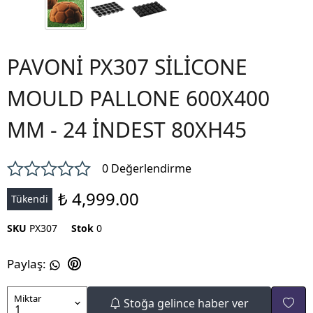
PAVONİ PX307 SİLİCONE
MOULD PALLONE 600X400
MM - 24 İNDEST 80XH45
0 Değerlendirme
₺ 4,999.00
Tükendi
SKU
PX307
Stok
0
Paylaş
:
Miktar
Stoğa gelince haber ver