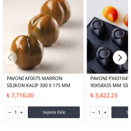
PAVONİ AF007S MARRON
PAVONİ PX43104
SİLİKON KALIP 300 X 175 MM
90X58X35 MM SİL
₺ 7,716.00
₺ 3,422.23
Sepete Ekle
Se